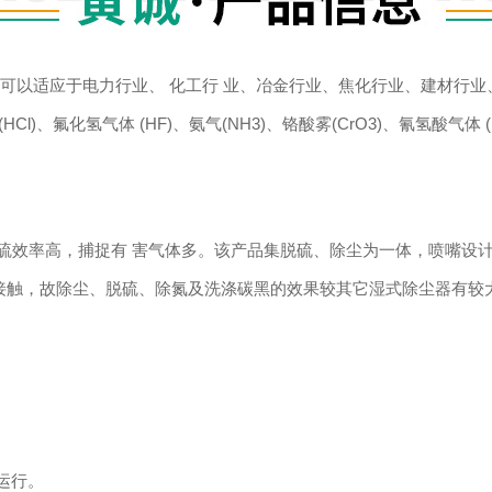
以适应于电力行业、 化工行 业、冶金行业、焦化行业、建材行业
l)、氟化氢气体 (HF)、氨气(NH3)、铬酸雾(CrO3)、氰氢酸气体 (
效率高，捕捉有 害气体多。该产品集脱硫、除尘为一体，喷嘴设计
，故除尘、脱硫、除氮及洗涤碳黑的效果较其它湿式除尘器有较大 提高
运行。